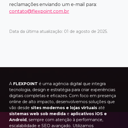
reclamações enviando um e-mail para:
contato@flexpoint.com.br
Data da última atualização: 01 de agosto de 2025.
A
FLEXPOINT
é uma agência digital que integra
tecnologia, design e estratégia para criar experiências
digitais completas e eficazes. Com foco em presença
online de alto impacto, desenvolvemos soluções que
vão desde
sites modernos e lojas virtuais
até
sistemas web sob medida
e
aplicativos iOS e
Android
, sempre com atenção à performance,
escalabilidade e SEO avançado. Utilizamos