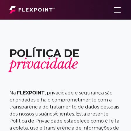
P
O
L
Í
T
I
C
A
D
E
p
r
i
v
a
c
i
d
a
d
e
Na
FLEXPOINT
, privacidade e segurança são
prioridades e há o comprometimento com a
transparência do tratamento de dados pessoais
dos nossos usuários/clientes. Esta presente
Política de Privacidade estabelece como é feita
a coleta, uso e transferência de informações de