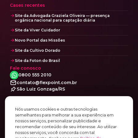
Cases recentes
Site da Advogada Graziela Oliveira — presença
orgânica nacional para captação diária
Site da Viver Cuidador
Novo Portal das Missões
Site da Cultivo Dorado
Site da Foton do Brasil
Fale conosco
0800 555 2010
contato@flexpoint.com.br
São Luiz Gonzaga/RS
Social
Facebook
Nós usamos cookies e outras tecnologias
Instagram
semelhantes para melhorar a sua experiência em
nossos serviços, personalizar publicidade e
Linkedin
recomendar conteúdo de seu interesse. Ao utilizar
Youtube
nossos serviços, você concorda com tal