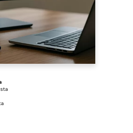
a
sta
xa