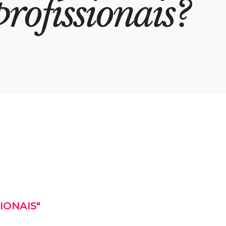
p
r
o
f
i
s
s
i
o
n
a
i
s
?
IONAIS"