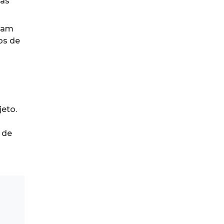
jas
cam
os de
jeto.
 de