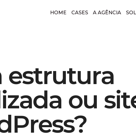
HOME
CASES
A AGÊNCIA
SO
m
e
s
t
r
u
t
u
r
a
l
i
z
a
d
a
o
u
s
i
t
d
P
r
e
s
s
?