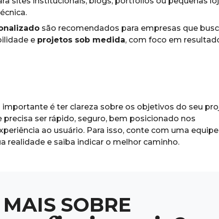
 sites institucionais, blogs, portfólios ou pequenas lo
écnica.
onalizado
são recomendados para empresas que bus
bilidade e
projetos sob medida
, com foco em resultad
mportante é ter clareza sobre os objetivos do seu pro
 precisa ser rápido, seguro, bem posicionado nos
periência ao usuário. Para isso, conte com uma equipe
 realidade e saiba indicar o melhor caminho.
M
A
I
S
S
O
B
R
E