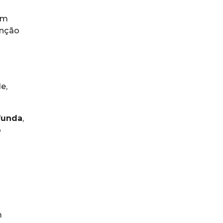
um
enção
e,
funda
,
o
m