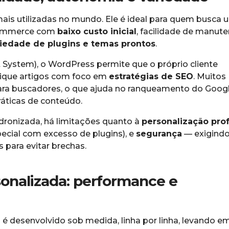
is utilizadas no mundo. Ele é ideal para quem busca 
e-commerce com
baixo custo inicial
, facilidade de manut
iedade de plugins e temas prontos
.
ystem), o WordPress permite que o próprio cliente
blique artigos com foco em
estratégias de SEO
. Muitos
ara buscadores, o que ajuda no ranqueamento do Googl
áticas de conteúdo.
dronizada, há limitações quanto à
personalização pro
ecial com excesso de plugins), e
segurança
— exigind
para evitar brechas.
sonalizada: performance e
a
é desenvolvido sob medida, linha por linha, levando e