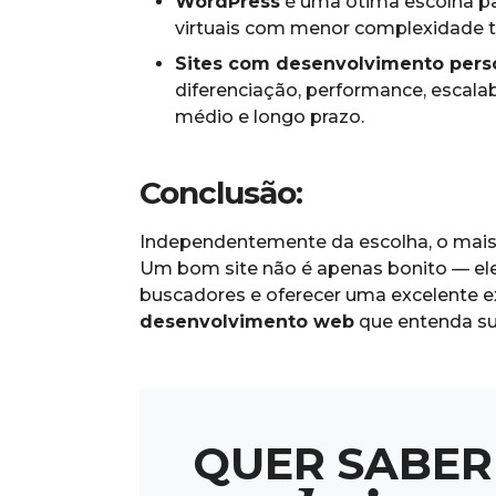
WordPress
é uma ótima escolha para
virtuais com menor complexidade t
Sites com desenvolvimento pers
diferenciação, performance, escala
médio e longo prazo.
Conclusão:
Independentemente da escolha, o mais i
Um bom site não é apenas bonito — ele
buscadores e oferecer uma excelente ex
desenvolvimento web
que entenda sua
Q
U
E
R
S
A
B
E
R