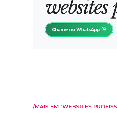
w
e
b
s
i
t
e
s
Chame no WhatsApp
/MAIS EM "WEBSITES PROFISS