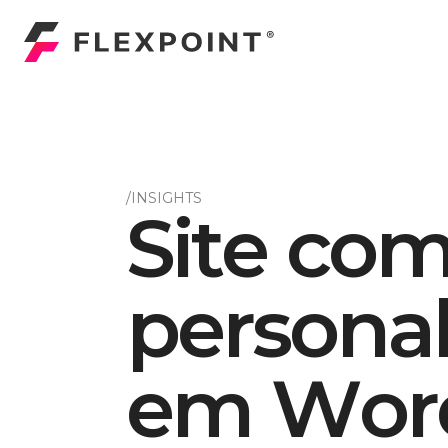
/INSIGHTS
S
i
t
e
c
o
p
e
r
s
o
n
a
e
m
W
o
r