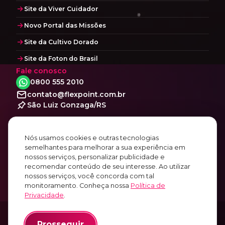
Site da Viver Cuidador
Novo Portal das Missões
Site da Cultivo Dorado
Site da Foton do Brasil
Fale conosco
0800 555 2010
contato@flexpoint.com.br
São Luiz Gonzaga/RS
Social
Facebook
Nós usamos cookies e outras tecnologias
Instagram
semelhantes para melhorar a sua experiência em
nossos serviços, personalizar publicidade e
Linkedin
recomendar conteúdo de seu interesse. Ao utilizar
Youtube
nossos serviços, você concorda com tal
monitoramento. Conheça nossa
Política de
Privacidade
.
© 2010~2026
Prosseguir