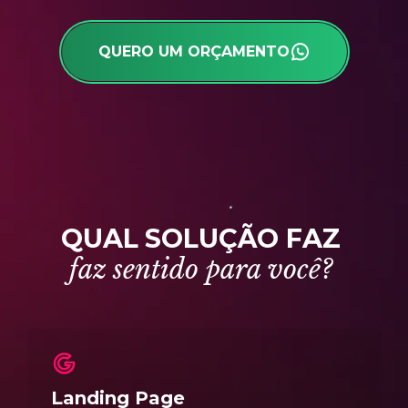
QUERO UM ORÇAMENTO
Q
U
A
L
S
O
L
U
Ç
Ã
O
F
A
Z
f
a
z
s
e
n
t
i
d
o
p
a
r
a
v
o
c
ê
?
Landing Page