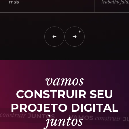
trabalho fala...
ais
Exib
vamos
CONSTRUIR SEU
PROJETO DIGITAL
MOS
construir
JUNTOS
juntos
VAMOS
constru