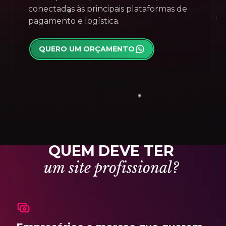
conectadas às principais plataformas de
pagamento e logística.
QUERO UM ORÇAMENTO
Q
U
E
M
D
E
V
E
T
E
R
u
m
s
i
t
e
p
r
o
f
i
s
s
i
o
n
a
l
?