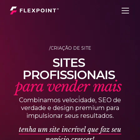
/CRIAÇÃO DE SITE
S
I
T
E
S
P
R
O
F
I
S
S
I
O
N
A
I
S
p
a
r
a
v
e
n
d
e
r
m
a
i
s
Combinamos velocidade, SEO de
verdade e design premium para
impulsionar seus resultados.
tenha um site incrível que faz seu
negócio crescer!