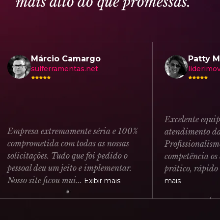
m
a
i
s
a
l
t
o
d
o
q
u
e
p
r
o
m
e
s
s
a
s
.
Márcio Camargo
Patty Mille
sulferramentas.net
liderimoveis.
Excelente equipe. A
presa extremamente séria e 100%
atendimento da emp
mprometida com todas as nossas
Profissionalismo, ag
licitações. Tudo que foi pedido o
competência os defi
ssoal deu um jeito e implementar.
prático, rápido e supe
sso site ficou mui...
Exibir mais
mais