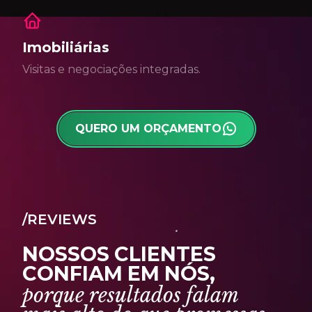
Imobiliárias
Visitas e negociações integradas.
QUERO UM ORÇAMENTO
/REVIEWS
N
O
S
S
O
S
C
L
I
E
N
T
E
S
C
O
N
F
I
A
M
E
M
N
Ó
S
,
p
o
r
q
u
e
r
e
s
u
l
t
a
d
o
s
f
a
l
a
m