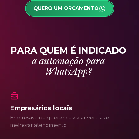
QUERO UM ORÇAMENTO
P
A
R
A
Q
U
E
M
É
I
N
D
I
C
A
D
O
a
a
u
t
o
m
a
ç
ã
o
p
a
r
a
W
h
a
t
s
A
p
p
?
Empresários locais
Empresas que querem escalar vendas e
melhorar atendimento.