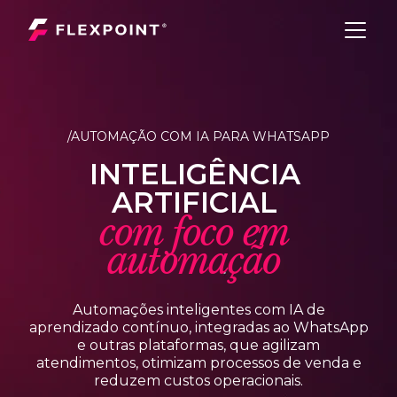
/AUTOMAÇÃO COM IA PARA WHATSAPP
I
N
T
E
L
I
G
Ê
N
C
I
A
A
R
T
I
F
I
C
I
A
L
c
o
m
f
o
c
o
e
m
a
u
t
o
m
a
ç
ã
o
Automações inteligentes com IA de
aprendizado contínuo, integradas ao WhatsApp
e outras plataformas, que agilizam
atendimentos, otimizam processos de venda e
reduzem custos operacionais.