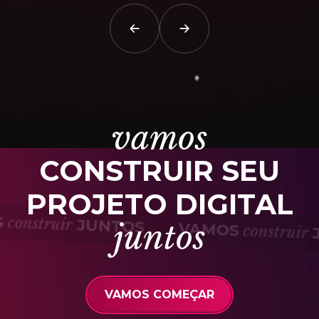
vamos
CONSTRUIR SEU
PROJETO DIGITAL
MOS
construir
JUNTOS
juntos
VAMOS
constr
VAMOS COMEÇAR