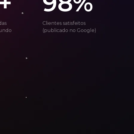
+
9
8
%
das
Clientes satisfeitos
mundo
(publicado no Google)