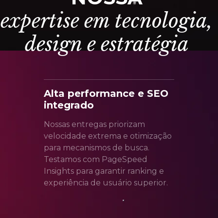
e
x
p
e
r
t
i
s
e
e
m
t
e
c
n
o
l
o
g
i
a
,
d
e
s
i
g
n
e
e
s
t
r
a
t
é
g
i
a
Alta performance e SEO
integrado
Nossas entregas priorizam
velocidade extrema e otimização
para mecanismos de busca.
Testamos com PageSpeed
Insights para garantir ranking e
experiência de usuário superior.