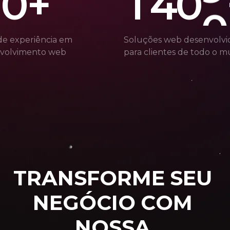
0
+
1
4
0
0
de experiência em
Soluções web desenvolvi
volvimento web
para clientes de todo o 
T
R
A
N
S
F
O
R
M
E
S
E
U
N
E
G
Ó
C
I
O
C
O
M
N
O
S
S
A