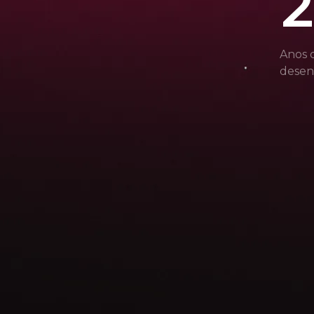
2
Anos 
desen