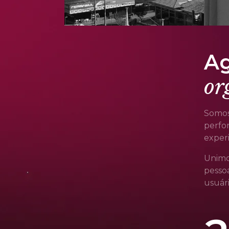
5
Ag
or
7
Somos
perfor
exper
Unimo
pessoa
usuári