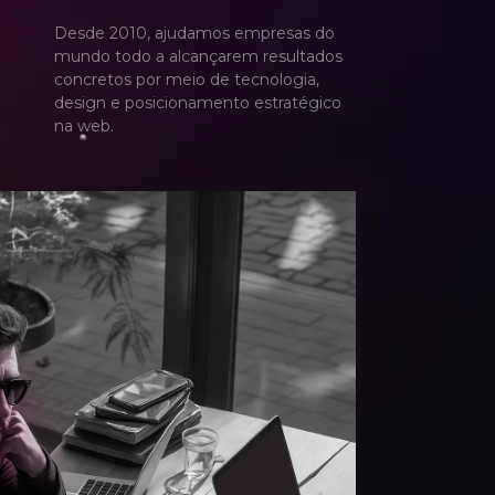
2
2
Desde 2010, ajudamos empresas do
3
3
mundo todo a alcançarem resultados
concretos por meio de tecnologia,
design e posicionamento estratégico
na web.
4
4
5
5
6
6
7
7