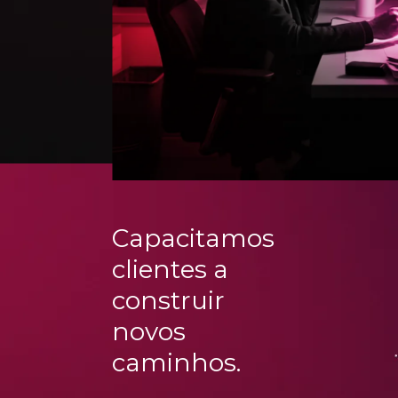
1
C
a
p
a
c
i
t
a
m
o
s
c
l
i
e
n
t
e
s
a
2
c
o
n
s
t
r
u
i
r
n
o
v
o
s
c
a
m
i
n
h
o
s
.
3