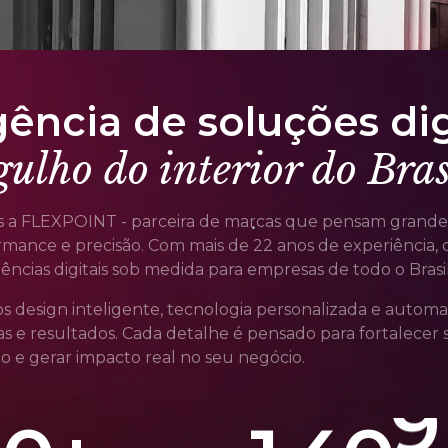
5
5
5
5
5
6
6
6
6
6
6
ência de soluções dig
gulho do interior do Bras
7
7
7
7
7
 a FLEXPOINT - parceira de marcas que pensam grande 
mance e precisão. Com mais de 22 anos de experiência, d
8
8
8
8
8
8
iências digitais sob medida para empresas de todo o Bra
s design inteligente, tecnologia personalizada e autom
s e resultados. Cada detalhe é pensado para fortalecer 
9
9
9
9
9
9
o e gerar impacto real no seu negócio.