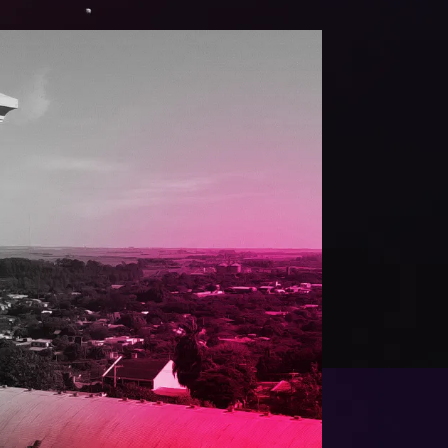
9
9
0
0
1
1
2
2
3
3
4
4