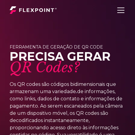
FERRAMENTA DE GERAÇÃO DE QR CODE
P
R
E
C
I
S
A
G
E
R
A
R
Q
R
C
o
d
e
s
?
Os QR codes são códigos bidimensionais que
armazenam uma variedade de informações,
como links, dados de contato e informações de
pagamento. Ao serem escaneados pela câmera
de um dispositivo móvel, os QR codes são
decodificados instantaneamente,
proporcionando acesso direto às informações
contidas no código. Sua versatilidade é uma