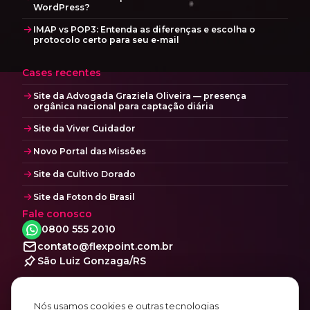
WordPress?
IMAP vs POP3: Entenda as diferenças e escolha o
protocolo certo para seu e-mail
Cases recentes
Site da Advogada Graziela Oliveira — presença
orgânica nacional para captação diária
Site da Viver Cuidador
Novo Portal das Missões
Site da Cultivo Dorado
Site da Foton do Brasil
Fale conosco
0800 555 2010
contato@flexpoint.com.br
São Luiz Gonzaga/RS
Social
Facebook
Nós usamos cookies e outras tecnologias