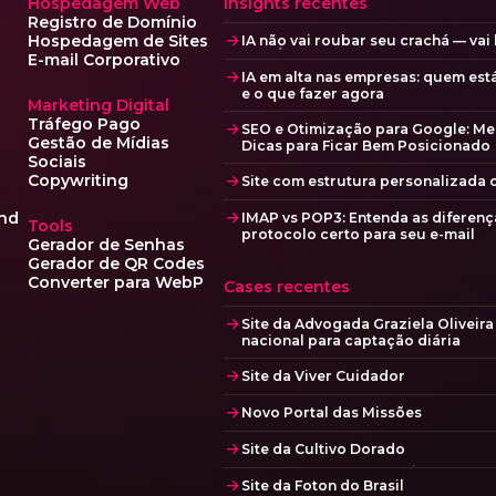
Hospedagem Web
Insights recentes
Registro de Domínio
Hospedagem de Sites
IA não vai roubar seu crachá — vai
E-mail Corporativo
IA em alta nas empresas: quem est
e o que fazer agora
Marketing Digital
Tráfego Pago
SEO e Otimização para Google: Me
Gestão de Mídias
Dicas para Ficar Bem Posicionado
Sociais
Copywriting
Site com estrutura personalizada
nd
IMAP vs POP3: Entenda as diferenç
Tools
protocolo certo para seu e-mail
Gerador de Senhas
Gerador de QR Codes
Converter para WebP
Cases recentes
Site da Advogada Graziela Oliveir
nacional para captação diária
Site da Viver Cuidador
Novo Portal das Missões
Site da Cultivo Dorado
Site da Foton do Brasil