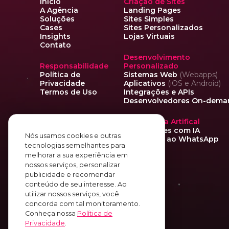
Início
Criação de Sites
A Agência
Landing Pages
Soluções
Sites Simples
Cases
Sites Personalizados
Insights
Lojas Virtuais
Contato
Desenvolvimento
Responsabilidade
Personalizado
Política de
Sistemas Web
(Webapps)
Privacidade
Aplicativos
(iOS e Android)
Termos de Uso
Integrações e APIs
Desenvolvedores On-dema
Inteligência Artifical
Automações com IA
Nós usamos cookies e outras
integradas ao WhatsApp
tecnologias semelhantes para
melhorar a sua experiência em
nossos serviços, personalizar
publicidade e recomendar
conteúdo de seu interesse. Ao
utilizar nossos serviços, você
concorda com tal monitoramento.
Conheça nossa
Política de
Privacidade
.