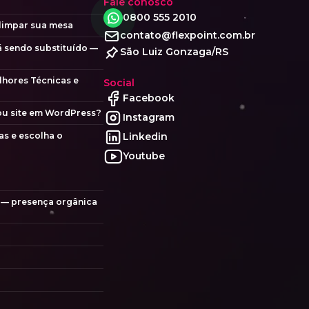
Fale conosco
0800 555 2010
 limpar sua mesa
contato@flexpoint.com.br
á sendo substituído —
São Luiz Gonzaga/RS
lhores Técnicas e
Social
Facebook
 ou site em WordPress?
Instagram
as e escolha o
Linkedin
Youtube
a — presença orgânica