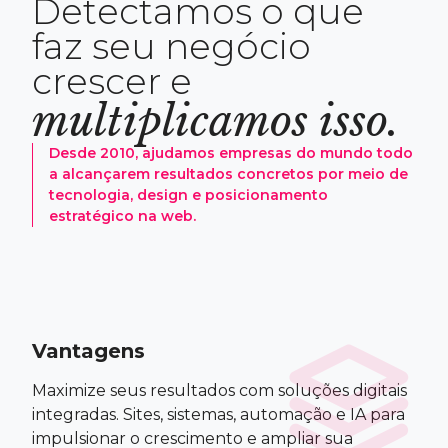
D
e
t
e
c
t
a
m
o
s
o
q
u
e
f
a
z
s
e
u
n
e
g
ó
c
i
o
c
r
e
s
c
e
r
e
multiplicamos isso.
Desde 2010, ajudamos empresas do mundo todo
a alcançarem resultados concretos por meio de
tecnologia, design e posicionamento
estratégico na web.
Vantagens
Maximize seus resultados com soluções digitais
integradas. Sites, sistemas, automação e IA para
impulsionar o crescimento e ampliar sua