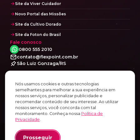
Site da Viver Cuidador
Novo Portal das Missões
Site da Cultivo Dorado
Site da Foton do Brasil
Fale conosco
0800 555 2010
contato@flexpoint.com.br
São Luiz Gonzaga/RS
Social
Facebook
Nós usamos cookies e outras tecnologias
semelhantes para melhorar a sua experiência em
Instagram
nossos serviços, personalizar publicidade e
Linkedin
recomendar conteúdo de seu interesse. Ao utilizar
Youtube
nossos serviços, você concorda com tal
monitoramento. Conheça nossa
Política de
Privacidade
.
© 2010~2026
Prosseguir
Todos os direitos reservados.