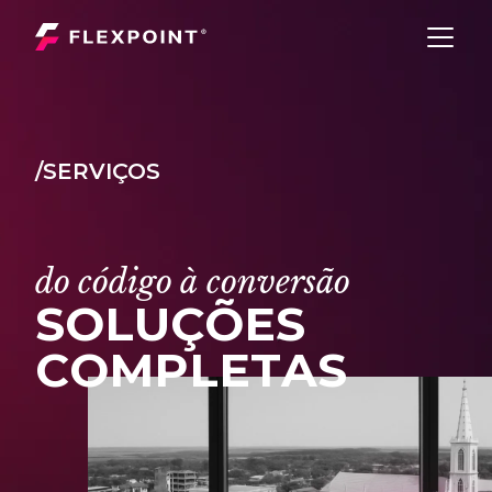
/SERVIÇOS
d
o
c
ó
d
i
g
o
à
c
o
n
v
e
r
s
ã
o
S
O
L
U
Ç
Õ
E
S
C
O
M
P
L
E
T
A
S