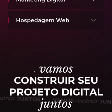
Hospedagem Web
vamos
CONSTRUIR SEU
PROJETO DIGITAL
construir
JUNTOS
juntos
VAMOS
construir
J